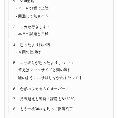
１，5:30出船
２，40分程で上陸
回遊して無さそう…
３，フカセ行きます！
本日の課題と目標
４，思ったより浅い磯
今回の仕掛け
５，エサ取りが思ったよりしつこい
答えはフックサイズと潮の流れ
嘘のようにエサ取りをかわすヤマモト
６，念願のフカセ３０オーバー！！
７，足裏越えも連発！課題も&#8230;
８，もう一枚30㎝を釣って撒餌終了。