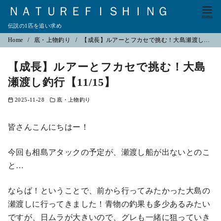
ＮＡＴＵＲＥＦＩＳＨＩＮＧ
伝説の1匹を追い求め
コ
Home
底・上物釣り
【成長】ルアーとフカセで挑む！大島瀬渡し釣行【11/15】
ン
【成長】ルアーとフカセで挑む！大島
テ
ン
瀬渡し釣行【11/15】
ツ
2025-11-28
底・上物釣り
へ
移
皆さんこんにちはー！
動
今回も相島アタックの予定が、瀬渡し船が出ないとのこ
と…
ならば！ということで、前から行ってみたかった大島の
瀬渡しに行ってきました！青物の釣果も多少あるみたい
ですが、日ムラが大きいので、グレも一緒に狙っていき