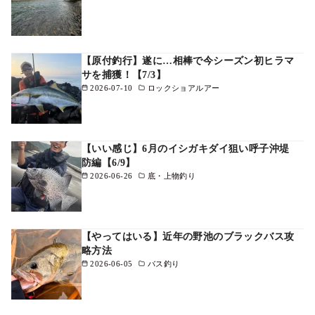
【原付釣行】遂に…相棒で今シーズン初ヒラマ
サを捕獲！【7/3】
2026-07-10
ロックショアルアー
【いい感じ】6月のイシガキダイ狙い呼子沖堤
防編【6/9】
2026-06-26
底・上物釣り
【やってはいる】近年の野池のブラックバス攻
略方法
2026-06-05
バス釣り