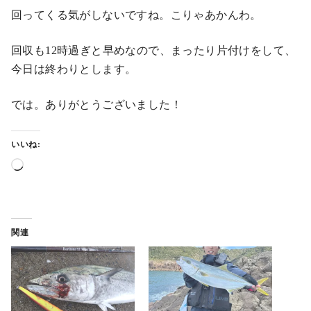
回ってくる気がしないですね。こりゃあかんわ。
回収も12時過ぎと早めなので、まったり片付けをして、
今日は終わりとします。
では。ありがとうございました！
いいね:
読
み
込
み
関連
中
…