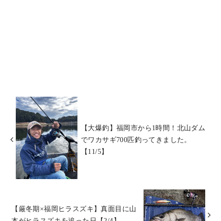
【大爆釣】福岡市から1時間！北山ダム
でワカサギ700匹釣ってきました。
【11/5】
【厳冬期×福岡ヒラスズキ】真面目に山
本がヒラスズキを追った日【2/4】