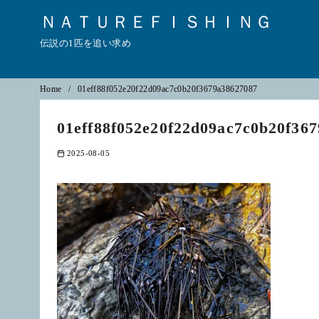
ＮＡＴＵＲＥＦＩＳＨＩＮＧ
伝説の1匹を追い求め
コ
Home
01eff88f052e20f22d09ac7c0b20f3679a38627087
ン
01eff88f052e20f22d09ac7c0b20f36
テ
ン
2025-08-05
ツ
へ
移
動