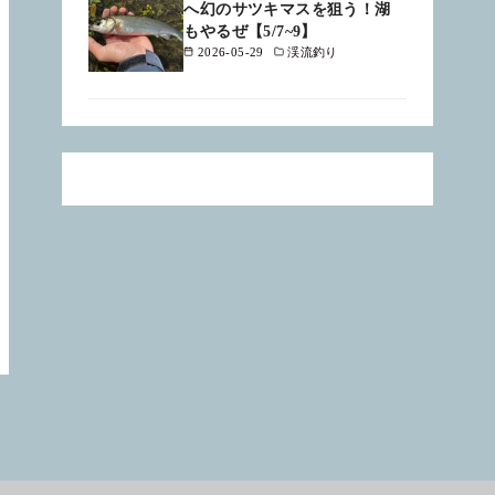
へ幻のサツキマスを狙う！湖
もやるぜ【5/7~9】
2026-05-29
渓流釣り