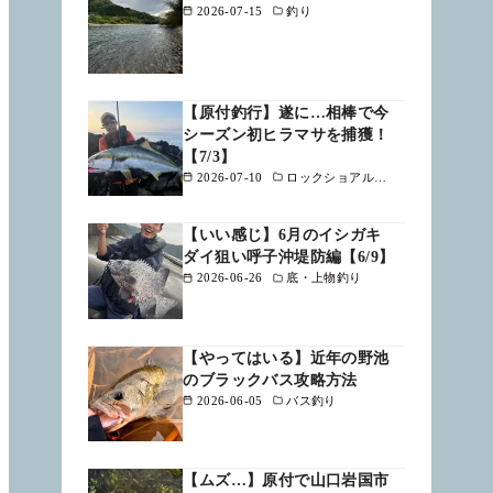
2026-07-15
釣り
【原付釣行】遂に…相棒で今
シーズン初ヒラマサを捕獲！
【7/3】
2026-07-10
ロックショアルアー
【いい感じ】6月のイシガキ
ダイ狙い呼子沖堤防編【6/9】
2026-06-26
底・上物釣り
【やってはいる】近年の野池
のブラックバス攻略方法
2026-06-05
バス釣り
【ムズ…】原付で山口岩国市