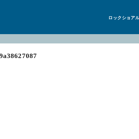
ロックショア
79a38627087