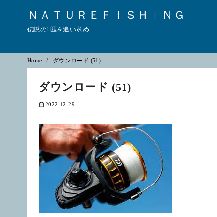
ＮＡＴＵＲＥＦＩＳＨＩＮＧ
伝説の1匹を追い求め
コ
Home
ダウンロード (51)
ン
ダウンロード (51)
テ
ン
2022-12-29
ツ
へ
移
動