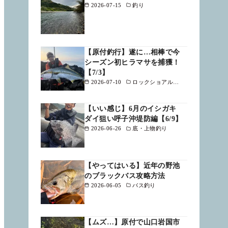
2026-07-15
釣り
【原付釣行】遂に…相棒で今
シーズン初ヒラマサを捕獲！
【7/3】
2026-07-10
ロックショアルアー
【いい感じ】6月のイシガキ
ダイ狙い呼子沖堤防編【6/9】
2026-06-26
底・上物釣り
【やってはいる】近年の野池
のブラックバス攻略方法
2026-06-05
バス釣り
【ムズ…】原付で山口岩国市