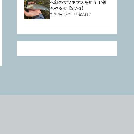
へ幻のサツキマスを狙う！湖
もやるぜ【5/7~9】
2026-05-29
渓流釣り