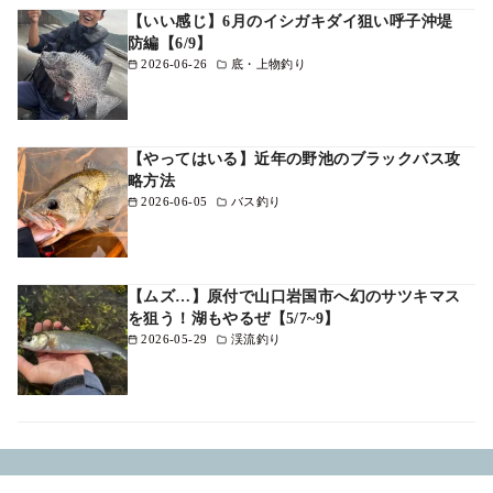
【いい感じ】6月のイシガキダイ狙い呼子沖堤
防編【6/9】
2026-06-26
底・上物釣り
【やってはいる】近年の野池のブラックバス攻
略方法
2026-06-05
バス釣り
【ムズ…】原付で山口岩国市へ幻のサツキマス
を狙う！湖もやるぜ【5/7~9】
2026-05-29
渓流釣り