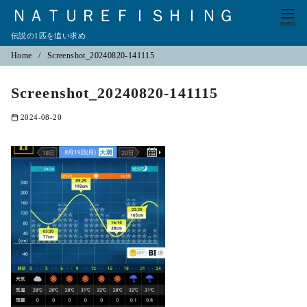
ＮＡＴＵＲＥＦＩＳＨＩＮＧ
伝説の1匹を追い求め
コ
Home
Screenshot_20240820-141115
ン
Screenshot_20240820-141115
テ
ン
2024-08-20
ツ
へ
移
動