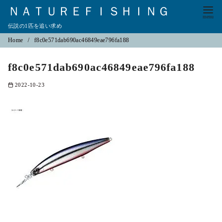
ＮＡＴＵＲＥＦＩＳＨＩＮＧ
伝説の1匹を追い求め
コ
Home
f8c0e571dab690ac46849eae796fa188
ン
f8c0e571dab690ac46849eae796fa188
テ
ン
2022-10-23
ツ
へ
移
動