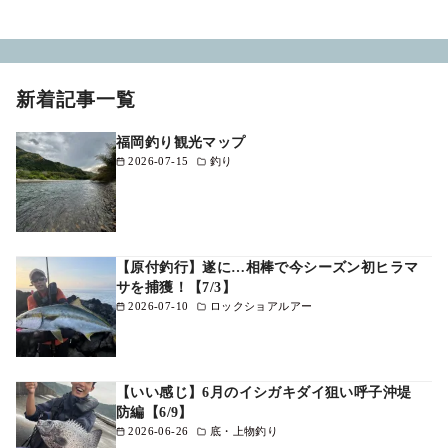
新着記事一覧
福岡釣り観光マップ
2026-07-15
釣り
【原付釣行】遂に…相棒で今シーズン初ヒラマ
サを捕獲！【7/3】
2026-07-10
ロックショアルアー
【いい感じ】6月のイシガキダイ狙い呼子沖堤
防編【6/9】
2026-06-26
底・上物釣り