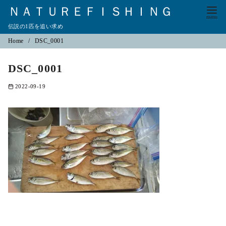
ＮＡＴＵＲＥＦＩＳＨＩＮＧ
伝説の1匹を追い求め
コ
Home
DSC_0001
ン
DSC_0001
テ
ン
2022-09-19
ツ
へ
移
動