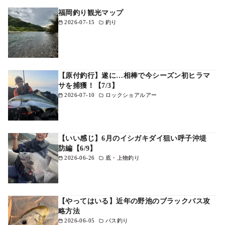
福岡釣り観光マップ
2026-07-15
釣り
【原付釣行】遂に…相棒で今シーズン初ヒラマ
サを捕獲！【7/3】
2026-07-10
ロックショアルアー
【いい感じ】6月のイシガキダイ狙い呼子沖堤
防編【6/9】
2026-06-26
底・上物釣り
【やってはいる】近年の野池のブラックバス攻
略方法
2026-06-05
バス釣り