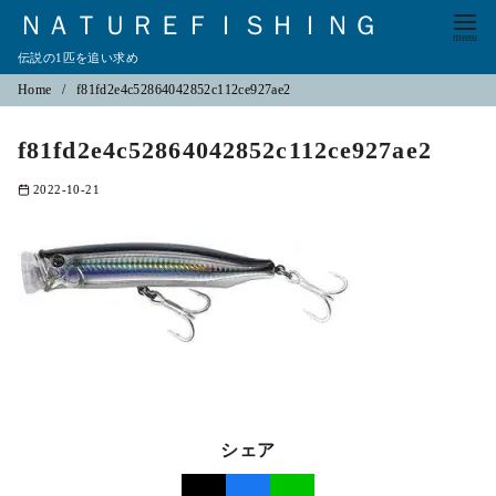
ＮＡＴＵＲＥＦＩＳＨＩＮＧ
伝説の1匹を追い求め
コ
Home
f81fd2e4c52864042852c112ce927ae2
ン
f81fd2e4c52864042852c112ce927ae2
テ
ン
2022-10-21
ツ
へ
移
動
シェア