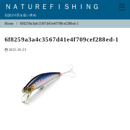
ＮＡＴＵＲＥＦＩＳＨＩＮＧ
伝説の1匹を追い求め
コ
Home
6f8259a3a4c3567d41e4f709cef288ed-1
ン
6f8259a3a4c3567d41e4f709cef288ed-1
テ
ン
2022-10-23
ツ
へ
移
動