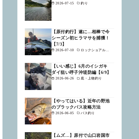
2026-07-15
釣り
【原付釣行】遂に…相棒で今
シーズン初ヒラマサを捕獲！
【7/3】
2026-07-10
ロックショアルアー
【いい感じ】6月のイシガキ
ダイ狙い呼子沖堤防編【6/9】
2026-06-26
底・上物釣り
【やってはいる】近年の野池
のブラックバス攻略方法
2026-06-05
バス釣り
【ムズ…】原付で山口岩国市