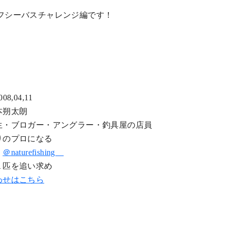
フシーバスチャレンジ編です！
8,04,11
本朔太朗
生・ブロガー・アングラー・釣具屋の店員
りのプロになる
：
＠naturefishing__
１匹を追い求め
わせはこちら