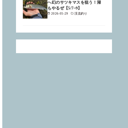
へ幻のサツキマスを狙う！湖
もやるぜ【5/7~9】
2026-05-29
渓流釣り