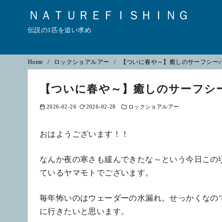
ＮＡＴＵＲＥＦＩＳＨＩＮＧ
伝説の1匹を追い求め
コ
Home
ロックショアルアー
【ついに春や～】癒しのサーフシーバ
ン
【ついに春や～】癒しのサーフシー
テ
ン
2026-02-26
2026-02-28
ロックショアルアー
ツ
へ
おはようございます！！
移
動
なんか夜の寒さも緩んできたな～という今日この
ているヤマモトでございます。
毎年怖いのはウェーダーの水漏れ。せっかくなの
に行きたいと思います。